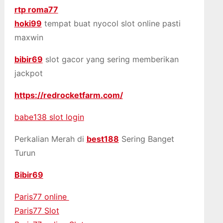
rtp roma77
hoki99
tempat buat nyocol slot online pasti
maxwin
bibir69
slot gacor yang sering memberikan
jackpot
https://redrocketfarm.com/
babe138 slot login
Perkalian Merah di
best188
Sering Banget
Turun
Bibir69
Paris77 online
Paris77 Slot