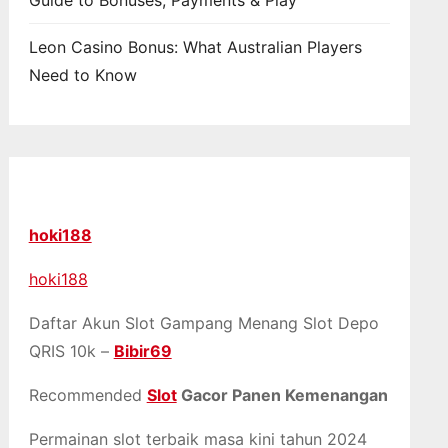
Guide to Bonuses, Payments & Play
Leon Casino Bonus: What Australian Players
Need to Know
hoki188
hoki188
Daftar Akun Slot Gampang Menang Slot Depo
QRIS 10k –
Bibir69
Recommended
Slot
Gacor Panen Kemenangan
Permainan slot terbaik masa kini tahun 2024