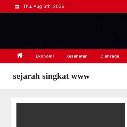
S
Thu. Aug 6th, 2026
k
i
p
t
o
c
Ekonomi
Kesehatan
Olahraga
o
n
sejarah singkat www
t
e
n
t