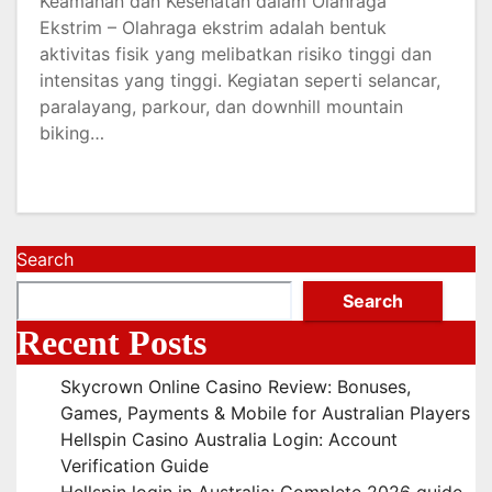
Keamanan dan Kesehatan dalam Olahraga
Ekstrim – Olahraga ekstrim adalah bentuk
aktivitas fisik yang melibatkan risiko tinggi dan
intensitas yang tinggi. Kegiatan seperti selancar,
paralayang, parkour, dan downhill mountain
biking…
Search
Search
Recent Posts
Skycrown Online Casino Review: Bonuses,
Games, Payments & Mobile for Australian Players
Hellspin Casino Australia Login: Account
Verification Guide