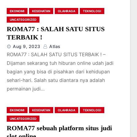
EKONOMI
KESEHATAN
OLAHRAGA
TEKNOLOGI
UNCATEGORIZED
ROMA77 : SALAH SATU SITUS
TERBAIK !
Aug 9, 2023
Atlas
ROMA77 : SALAH SATU SITUS TERBAIK ! –
Dijaman sekarang tuh hiburan online udah jadi
bagian yang bisa di pisahkan dari kehidupan
sehari-hari. Salah satu diantara nya adalah
permainan judi…
EKONOMI
KESEHATAN
OLAHRAGA
TEKNOLOGI
UNCATEGORIZED
ROMA77 sebuah platform situs judi
slot online