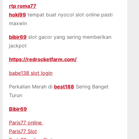
rtp roma77
hoki99
tempat buat nyocol slot online pasti
maxwin
bibir69
slot gacor yang sering memberikan
jackpot
https://redrocketfarm.com/
babe138 slot login
Perkalian Merah di
best188
Sering Banget
Turun
Bibir69
Paris77 online
Paris77 Slot