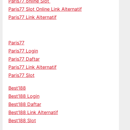
Paris77 online Slot
Paris77 Slot Online Link Alternatif
Paris77 Link Alternatif
Paris77
Paris77 Login
Paris77 Daftar
Paris77 Link Alternatif
Paris77 Slot
Best188
Best188 Login
Best188 Daftar
Best188 Link Alternatif
Best188 Slot