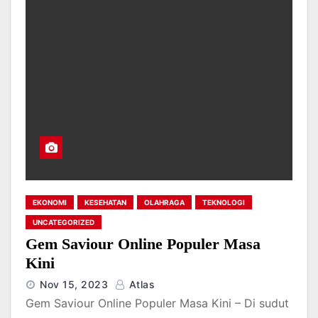
EKONOMI
KESEHATAN
OLAHRAGA
TEKNOLOGI
UNCATEGORIZED
Gem Saviour Online Populer Masa
Kini
Nov 15, 2023
Atlas
Gem Saviour Online Populer Masa Kini – Di sudut