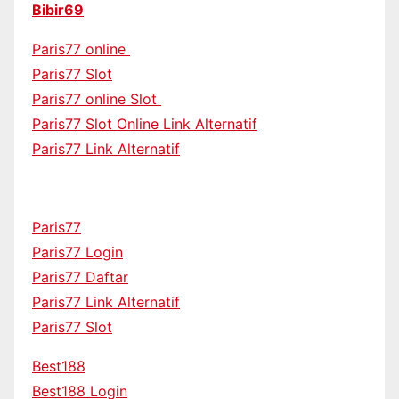
Bibir69
Paris77 online
Paris77 Slot
Paris77 online Slot
Paris77 Slot Online Link Alternatif
Paris77 Link Alternatif
Paris77
Paris77 Login
Paris77 Daftar
Paris77 Link Alternatif
Paris77 Slot
Best188
Best188 Login