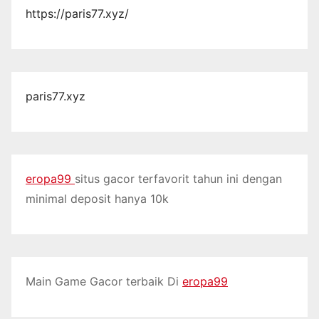
https://paris77.xyz/
paris77.xyz
eropa99
situs gacor terfavorit tahun ini dengan
minimal deposit hanya 10k
Main Game Gacor terbaik Di
eropa99