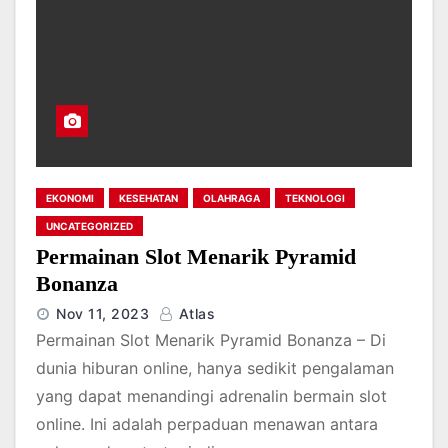
EKONOMI
KESEHATAN
OLAHRAGA
TEKNOLOGI
UNCATEGORIZED
Permainan Slot Menarik Pyramid
Bonanza
Nov 11, 2023
Atlas
Permainan Slot Menarik Pyramid Bonanza – Di
dunia hiburan online, hanya sedikit pengalaman
yang dapat menandingi adrenalin bermain slot
online. Ini adalah perpaduan menawan antara