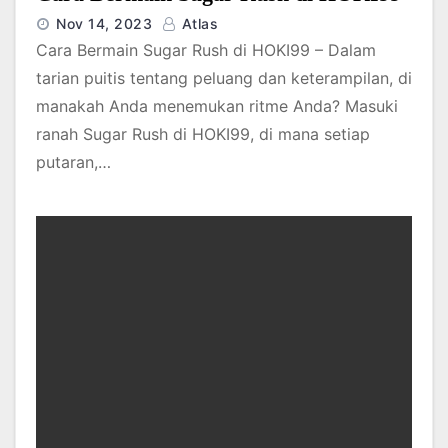
Nov 14, 2023
Atlas
Cara Bermain Sugar Rush di HOKI99 – Dalam
tarian puitis tentang peluang dan keterampilan, di
manakah Anda menemukan ritme Anda? Masuki
ranah Sugar Rush di HOKI99, di mana setiap
putaran,…