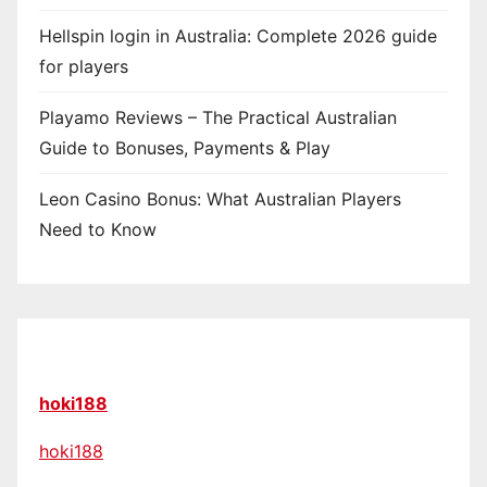
o
Hellspin login in Australia: Complete 2026 guide
for players
n
Playamo Reviews – The Practical Australian
Guide to Bonuses, Payments & Play
Leon Casino Bonus: What Australian Players
Need to Know
hoki188
hoki188