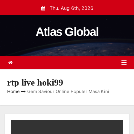
S
Thu. Aug 6th, 2026
k
i
Atlas Global
p
t
o
c
o
n
t
rtp live hoki99
e
Home
Gem Saviour Online Populer Masa Kini
n
t