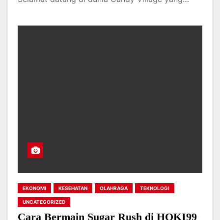
EKONOMI
KESEHATAN
OLAHRAGA
TEKNOLOGI
UNCATEGORIZED
Cara Bermain Sugar Rush di HOKI99