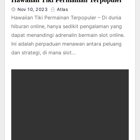
Nov 10, 2023
Atlas
Hawaiian Tiki Permainan Terpopuler – Di dunia
hiburan online, hanya sedikit pengalaman yang
dapat menandingi adrenalin bermain slot online.
Ini adalah perpaduan menawan antara peluang
dan strategi, di mana slot…