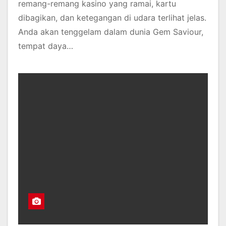
remang-remang kasino yang ramai, kartu
dibagikan, dan ketegangan di udara terlihat jelas.
Anda akan tenggelam dalam dunia Gem Saviour,
tempat daya…