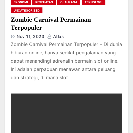
EKONOMI
KESEHATAN
OLAHRAGA
TEKNOLOGI
UNCATEGORIZED
Zombie Carnival Permainan
Terpopuler
Nov 11, 2023
Atlas
Zombie Carnival Permainan Terpopuler – Di dunia
hiburan online, hanya sedikit pengalaman yang
dapat menandingi adrenalin bermain slot online.
Ini adalah perpaduan menawan antara peluang
dan strategi, di mana slot…