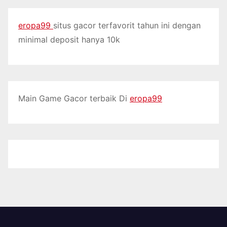
eropa99
situs gacor terfavorit tahun ini dengan
minimal deposit hanya 10k
Main Game Gacor terbaik Di
eropa99