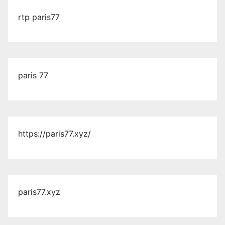
rtp paris77
paris 77
https://paris77.xyz/
paris77.xyz