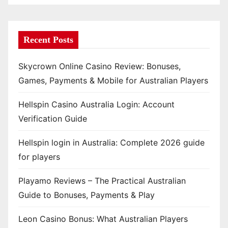
Recent Posts
Skycrown Online Casino Review: Bonuses,
Games, Payments & Mobile for Australian Players
Hellspin Casino Australia Login: Account
Verification Guide
Hellspin login in Australia: Complete 2026 guide
for players
Playamo Reviews – The Practical Australian
Guide to Bonuses, Payments & Play
Leon Casino Bonus: What Australian Players