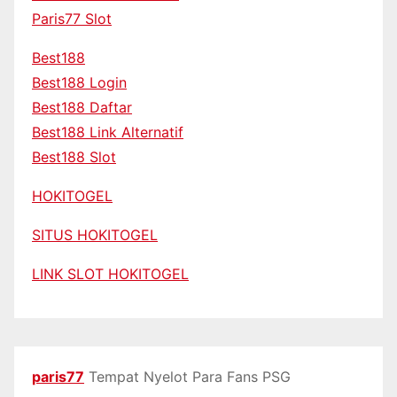
Paris77 Slot
Best188
Best188 Login
Best188 Daftar
Best188 Link Alternatif
Best188 Slot
HOKITOGEL
SITUS HOKITOGEL
LINK SLOT HOKITOGEL
paris77
Tempat Nyelot Para Fans PSG