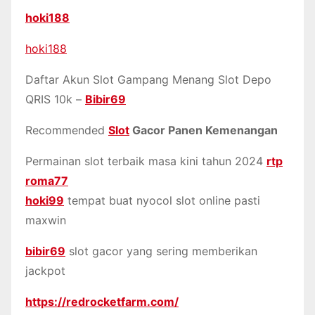
hoki188
hoki188
Daftar Akun Slot Gampang Menang Slot Depo
QRIS 10k –
Bibir69
Recommended
Slot
Gacor Panen Kemenangan
Permainan slot terbaik masa kini tahun 2024
rtp
roma77
hoki99
tempat buat nyocol slot online pasti
maxwin
bibir69
slot gacor yang sering memberikan
jackpot
https://redrocketfarm.com/