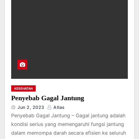
KESEHATAN
Penyebab Gagal Jantung
Jun 2, 2023
Atlas
Penyebab Gagal Jantung – Gagal jantung adalah
kondisi serius yang memengaruhi fungsi jantung
dalam memompa darah secara efisien ke seluruh