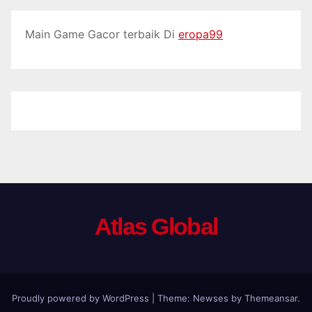
Main Game Gacor terbaik Di
eropa99
Atlas Global
Proudly powered by WordPress
|
Theme: Newses by
Themeansar
.