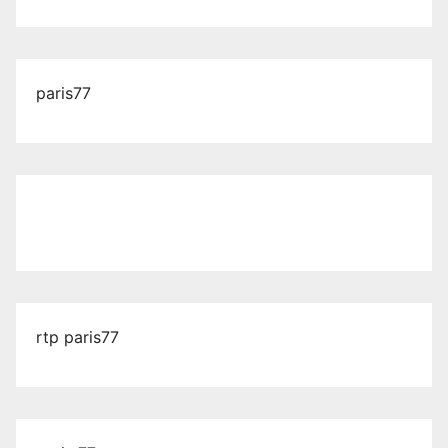
paris77
seven4d
rtp seven4d
seven4d slot
rtp slot
seven4d
seven4d login
rtp paris77