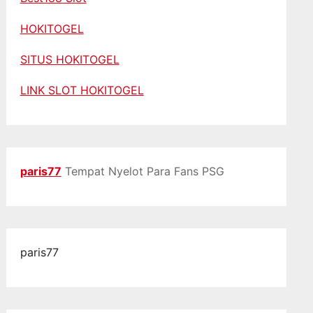
HOKITOGEL
SITUS HOKITOGEL
LINK SLOT HOKITOGEL
paris77
Tempat Nyelot Para Fans PSG
paris77