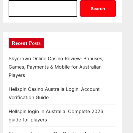
Search
Recent Posts
Skycrown Online Casino Review: Bonuses,
Games, Payments & Mobile for Australian
Players
Hellspin Casino Australia Login: Account
Verification Guide
Hellspin login in Australia: Complete 2026
guide for players