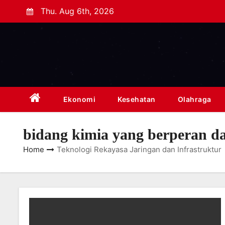
S
Thu. Aug 6th, 2026
k
i
p
t
o
c
Ekonomi
Kesehatan
Olahraga
o
n
bidang kimia yang berperan da
t
e
Home
Teknologi Rekayasa Jaringan dan Infrastruktur
n
t