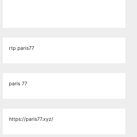
seven4d
rtp seven4d
seven4d slot
rtp slot
seven4d
seven4d login
rtp paris77
paris 77
https://paris77.xyz/