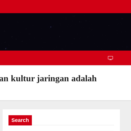
an kultur jaringan adalah
Search