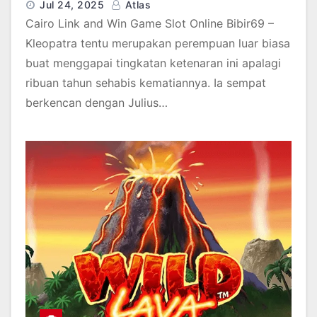
Jul 24, 2025
Atlas
Cairo Link and Win Game Slot Online Bibir69 –
Kleopatra tentu merupakan perempuan luar biasa
buat menggapai tingkatan ketenaran ini apalagi
ribuan tahun sehabis kematiannya. Ia sempat
berkencan dengan Julius…