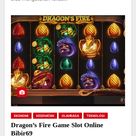
EKONOMI
KESEHATAN
OLAHRAGA
TEKNOLOGI
Dragon’s Fire Game Slot Online
Bibir69