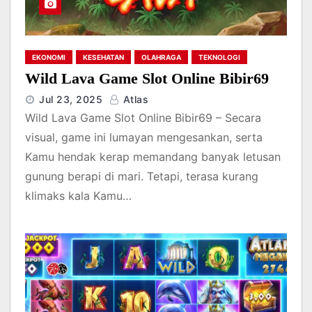
EKONOMI
KESEHATAN
OLAHRAGA
TEKNOLOGI
Wild Lava Game Slot Online Bibir69
Jul 23, 2025
Atlas
Wild Lava Game Slot Online Bibir69 – Secara
visual, game ini lumayan mengesankan, serta
Kamu hendak kerap memandang banyak letusan
gunung berapi di mari. Tetapi, terasa kurang
klimaks kala Kamu…