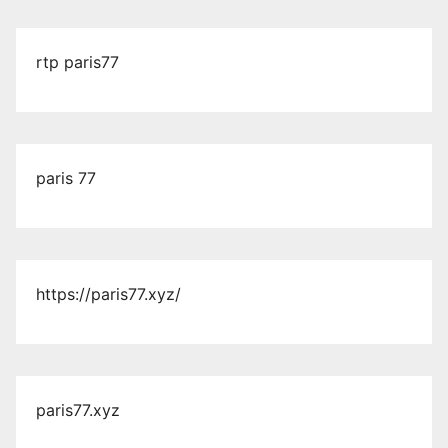
rtp paris77
paris 77
https://paris77.xyz/
paris77.xyz