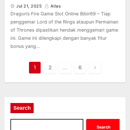
Jul 21, 2025
Atlas
Dragon’s Fire Game Slot Online Bibir69 – Tiap
penggemar Lord of the Rings ataupun Permainan
of Thrones dipastikan hendak menggemari game
ini. Game ini dilengkapi dengan banyak fitur
bonus yang…
P
1
2
…
6
o
s
t
Search
s
p
Search