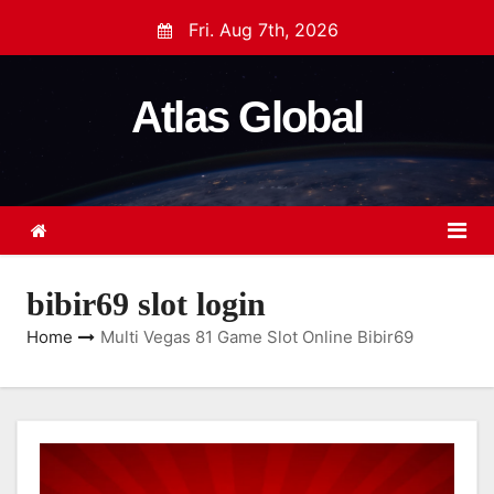
S
Fri. Aug 7th, 2026
k
i
Atlas Global
p
t
o
c
o
n
t
bibir69 slot login
e
Home
Multi Vegas 81 Game Slot Online Bibir69
n
t