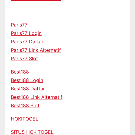
Paris77
Paris77 Login
Paris77 Daftar
Paris77 Link Alternatif
Paris77 Slot
Best188
Best188 Login
Best188 Daftar
Best188 Link Alternatif
Best188 Slot
HOKITOGEL
SITUS HOKITOGEL