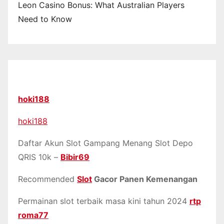
Leon Casino Bonus: What Australian Players
Need to Know
hoki188
hoki188
Daftar Akun Slot Gampang Menang Slot Depo
QRIS 10k –
Bibir69
Recommended
Slot
Gacor Panen Kemenangan
Permainan slot terbaik masa kini tahun 2024
rtp
roma77