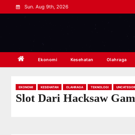
S
Sun. Aug 9th, 2026
k
i
p
t
o
c
Ekonomi
Kesehatan
Olahraga
o
n
t
e
EKONOMI
KESEHATAN
OLAHRAGA
TEKNOLOGI
UNCATEGOR
Slot Dari Hacksaw Gami
n
t