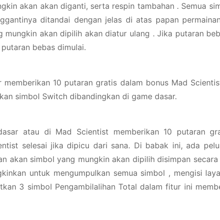
kin akan akan diganti, serta respin tambahan . Semua si
gantinya ditandai dengan jelas di atas papan permainan
g mungkin akan dipilih akan diatur ulang . Jika putaran be
m putaran bebas dimulai.
 memberikan 10 putaran gratis dalam bonus Mad Scientis
tkan simbol Switch dibandingkan di game dasar.
asar atau di Mad Scientist memberikan 10 putaran gra
tist selesai jika dipicu dari sana. Di babak ini, ada pelu
n akan simbol yang mungkin akan dipilih disimpan secara 
ngkinkan untuk mengumpulkan semua simbol , mengisi lay
tkan 3 simbol Pengambilalihan Total dalam fitur ini memb