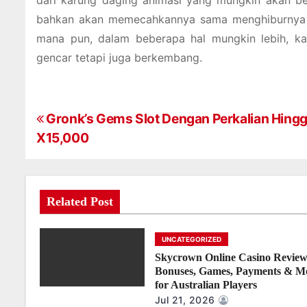
dari karung daging animasi yang mungkin akan be
bahkan akan memecahkannya sama menghiburnya 
mana pun, dalam beberapa hal mungkin lebih, kar
gencar tetapi juga berkembang.
P
Gronk’s Gems Slot Dengan Perkalian Hing
X15,000
o
s
t
Related Post
n
UNCATEGORIZED
a
Skycrown Online Casino Review
Bonuses, Games, Payments & Mo
v
for Australian Players
Jul 21, 2026