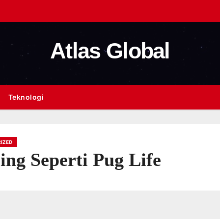
Atlas Global
Teknologi
IZED
ng Seperti Pug Life