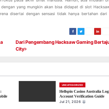
rfokus pada akhir umat manusia. Namun, ada imbalan di 
dengan yang mungkin akan bisa didapat di slot Hacksa
ena disertai dengan sensasi tidak hanya bertahan dari
ga
Dari Pengembang Hacksaw Gaming Bertaju
City
UNCATEGORIZED
:
Hellspin Casino Australia Log
bile
Account Verification Guide
Jul 21, 2026