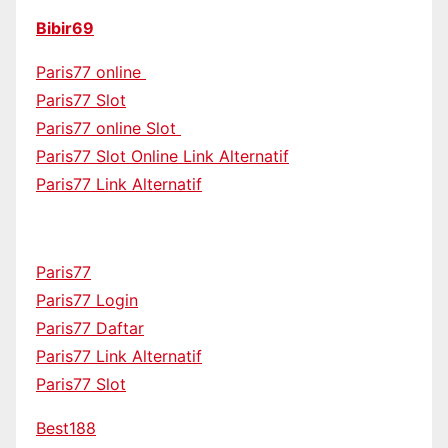
Bibir69
Paris77 online
Paris77 Slot
Paris77 online Slot
Paris77 Slot Online Link Alternatif
Paris77 Link Alternatif
Paris77
Paris77 Login
Paris77 Daftar
Paris77 Link Alternatif
Paris77 Slot
Best188