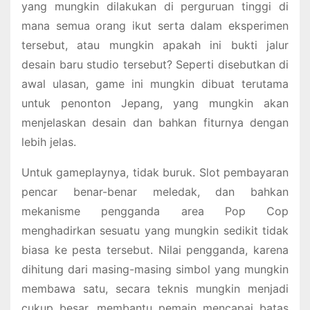
yang mungkin dilakukan di perguruan tinggi di
mana semua orang ikut serta dalam eksperimen
tersebut, atau mungkin apakah ini bukti jalur
desain baru studio tersebut? Seperti disebutkan di
awal ulasan, game ini mungkin dibuat terutama
untuk penonton Jepang, yang mungkin akan
menjelaskan desain dan bahkan fiturnya dengan
lebih jelas.
Untuk gameplaynya, tidak buruk. Slot pembayaran
pencar benar-benar meledak, dan bahkan
mekanisme pengganda area Pop Cop
menghadirkan sesuatu yang mungkin sedikit tidak
biasa ke pesta tersebut. Nilai pengganda, karena
dihitung dari masing-masing simbol yang mungkin
membawa satu, secara teknis mungkin menjadi
cukup besar, membantu pemain mencapai batas