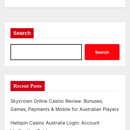
Search
Search
Recent Posts
Skycrown Online Casino Review: Bonuses,
Games, Payments & Mobile for Australian Players
Hellspin Casino Australia Login: Account