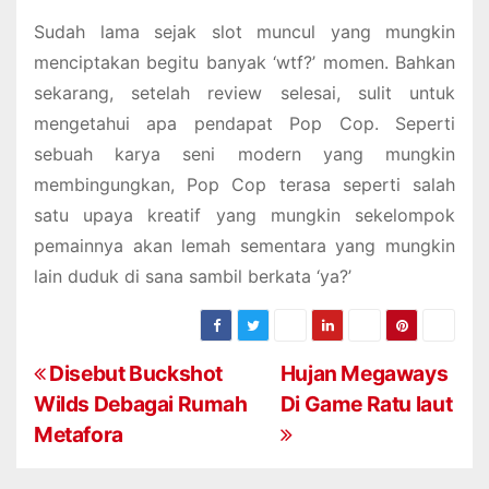
Sudah lama sejak slot muncul yang mungkin
menciptakan begitu banyak ‘wtf?’ momen. Bahkan
sekarang, setelah review selesai, sulit untuk
mengetahui apa pendapat Pop Cop. Seperti
sebuah karya seni modern yang mungkin
membingungkan, Pop Cop terasa seperti salah
satu upaya kreatif yang mungkin sekelompok
pemainnya akan lemah sementara yang mungkin
lain duduk di sana sambil berkata ‘ya?’
P
Disebut Buckshot
Hujan Megaways
Wilds Debagai Rumah
Di Game Ratu laut
o
Metafora
s