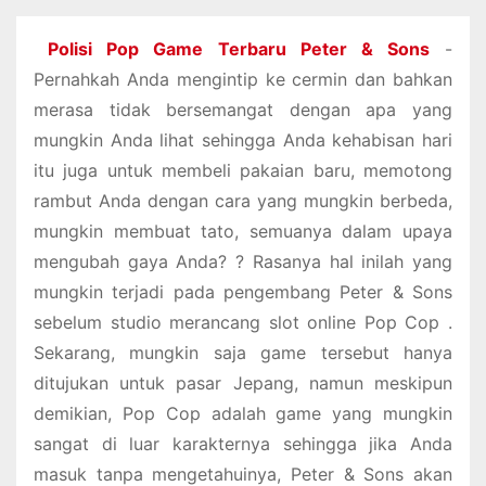
Polisi Pop Game Terbaru Peter & Sons
-
Pernahkah Anda mengintip ke cermin dan bahkan
merasa tidak bersemangat dengan apa yang
mungkin Anda lihat sehingga Anda kehabisan hari
itu juga untuk membeli pakaian baru, memotong
rambut Anda dengan cara yang mungkin berbeda,
mungkin membuat tato, semuanya dalam upaya
mengubah gaya Anda? ? Rasanya hal inilah yang
mungkin terjadi pada pengembang Peter & Sons
sebelum studio merancang slot online Pop Cop .
Sekarang, mungkin saja game tersebut hanya
ditujukan untuk pasar Jepang, namun meskipun
demikian, Pop Cop adalah game yang mungkin
sangat di luar karakternya sehingga jika Anda
masuk tanpa mengetahuinya, Peter & Sons akan