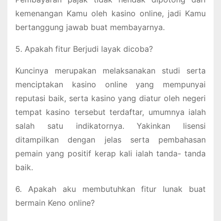
kemenangan Kamu oleh kasino online, jadi Kamu
bertanggung jawab buat membayarnya.
5. Apakah fitur Berjudi layak dicoba?
Kuncinya merupakan melaksanakan studi serta
menciptakan kasino online yang mempunyai
reputasi baik, serta kasino yang diatur oleh negeri
tempat kasino tersebut terdaftar, umumnya ialah
salah satu indikatornya. Yakinkan lisensi
ditampilkan dengan jelas serta pembahasan
pemain yang positif kerap kali ialah tanda- tanda
baik.
6. Apakah aku membutuhkan fitur lunak buat
bermain Keno online?