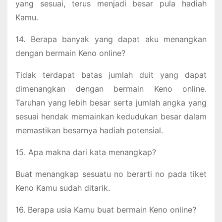
yang sesuai, terus menjadi besar pula hadiah
Kamu.
14. Berapa banyak yang dapat aku menangkan
dengan bermain Keno online?
Tidak terdapat batas jumlah duit yang dapat
dimenangkan dengan bermain Keno online.
Taruhan yang lebih besar serta jumlah angka yang
sesuai hendak memainkan kedudukan besar dalam
memastikan besarnya hadiah potensial.
15. Apa makna dari kata menangkap?
Buat menangkap sesuatu no berarti no pada tiket
Keno Kamu sudah ditarik.
16. Berapa usia Kamu buat bermain Keno online?