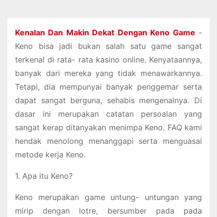
Kenalan Dan Makin Dekat Dengan Keno Game
-
Keno bisa jadi bukan salah satu game sangat
terkenal di rata- rata kasino online. Kenyataannya,
banyak dari mereka yang tidak menawarkannya.
Tetapi, dia mempunyai banyak penggemar serta
dapat sangat berguna, sehabis mengenalnya. Di
dasar ini merupakan catatan persoalan yang
sangat kerap ditanyakan menimpa Keno. FAQ kami
hendak menolong menanggapi serta menguasai
metode kerja Keno.
1. Apa itu Keno?
Keno merupakan game untung- untungan yang
mirip dengan lotre, bersumber pada pada