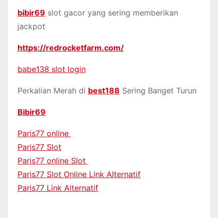
bibir69
slot gacor yang sering memberikan
jackpot
https://redrocketfarm.com/
babe138 slot login
Perkalian Merah di
best188
Sering Banget Turun
Bibir69
Paris77 online
Paris77 Slot
Paris77 online Slot
Paris77 Slot Online Link Alternatif
Paris77 Link Alternatif