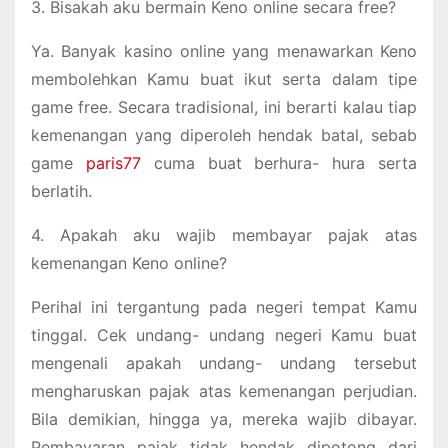
3. Bisakah aku bermain Keno online secara free?
Ya. Banyak kasino online yang menawarkan Keno
membolehkan Kamu buat ikut serta dalam tipe
game free. Secara tradisional, ini berarti kalau tiap
kemenangan yang diperoleh hendak batal, sebab
game
paris77
cuma buat berhura- hura serta
berlatih.
4. Apakah aku wajib membayar pajak atas
kemenangan Keno online?
Perihal ini tergantung pada negeri tempat Kamu
tinggal. Cek undang- undang negeri Kamu buat
mengenali apakah undang- undang tersebut
mengharuskan pajak atas kemenangan perjudian.
Bila demikian, hingga ya, mereka wajib dibayar.
Pembayaran pajak tidak hendak dipotong dari