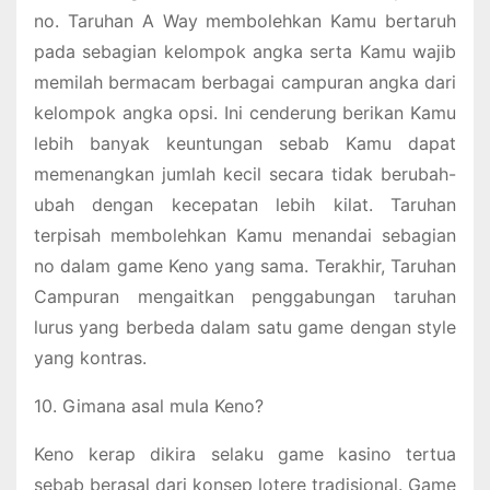
no. Taruhan A Way membolehkan Kamu bertaruh
pada sebagian kelompok angka serta Kamu wajib
memilah bermacam berbagai campuran angka dari
kelompok angka opsi. Ini cenderung berikan Kamu
lebih banyak keuntungan sebab Kamu dapat
memenangkan jumlah kecil secara tidak berubah-
ubah dengan kecepatan lebih kilat. Taruhan
terpisah membolehkan Kamu menandai sebagian
no dalam game Keno yang sama. Terakhir, Taruhan
Campuran mengaitkan penggabungan taruhan
lurus yang berbeda dalam satu game dengan style
yang kontras.
10. Gimana asal mula Keno?
Keno kerap dikira selaku game kasino tertua
sebab berasal dari konsep lotere tradisional. Game