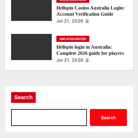
a
Hellspin Casino Australia Login:
t
Account Verification Guide
Jul 21, 2026
i
o
UNCATEGORIZED
Hellspin login in Australia:
n
Complete 2026 guide for players
Jul 21, 2026
Search
Search