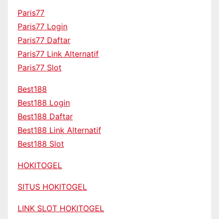
Paris77
Paris77 Login
Paris77 Daftar
Paris77 Link Alternatif
Paris77 Slot
Best188
Best188 Login
Best188 Daftar
Best188 Link Alternatif
Best188 Slot
HOKITOGEL
SITUS HOKITOGEL
LINK SLOT HOKITOGEL