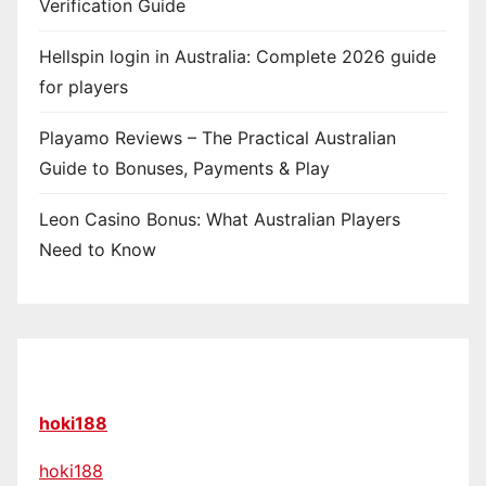
Verification Guide
Hellspin login in Australia: Complete 2026 guide
for players
Playamo Reviews – The Practical Australian
Guide to Bonuses, Payments & Play
Leon Casino Bonus: What Australian Players
Need to Know
hoki188
hoki188