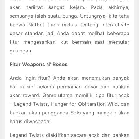
akan terlihat sangat kejam. Pada akhirnya,
semuanya ialah suatu bunga. Untungnya, kita tahu
bahwa NetEnt tidak melulu tentang interactivity
dasar standar, jadi Anda dapat melihat beberapa
fitur mengesankan ikut bermain saat memutar
gulungan.
Fitur Weapons N’ Roses
Anda ingin fitur? Anda akan menemukan banyak
hal di sini selama permainan dasar dan bahkan
akan reward. Game utama memiliki tiga fitur acak
– Legend Twists, Hunger for Obliteration Wild, dan
bahkan akan pengganda Solo yang mungkin akan
harus diwaspadai.
Legend Twists diaktifkan secara acak dan bahkan