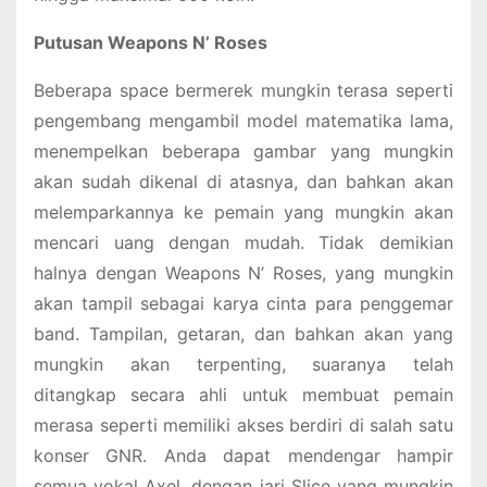
Putusan Weapons N’ Roses
Beberapa space bermerek mungkin terasa seperti
pengembang mengambil model matematika lama,
menempelkan beberapa gambar yang mungkin
akan sudah dikenal di atasnya, dan bahkan akan
melemparkannya ke pemain yang mungkin akan
mencari uang dengan mudah. Tidak demikian
halnya dengan Weapons N’ Roses, yang mungkin
akan tampil sebagai karya cinta para penggemar
band. Tampilan, getaran, dan bahkan akan yang
mungkin akan terpenting, suaranya telah
ditangkap secara ahli untuk membuat pemain
merasa seperti memiliki akses berdiri di salah satu
konser GNR. Anda dapat mendengar hampir
semua vokal Axel, dengan jari Slice yang mungkin