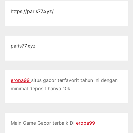
https://paris77.xyz/
paris77.xyz
eropa99
situs gacor terfavorit tahun ini dengan
minimal deposit hanya 10k
Main Game Gacor terbaik Di
eropa99