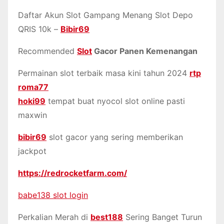
Daftar Akun Slot Gampang Menang Slot Depo
QRIS 10k –
Bibir69
Recommended
Slot
Gacor Panen Kemenangan
Permainan slot terbaik masa kini tahun 2024
rtp
roma77
hoki99
tempat buat nyocol slot online pasti
maxwin
bibir69
slot gacor yang sering memberikan
jackpot
https://redrocketfarm.com/
babe138 slot login
Perkalian Merah di
best188
Sering Banget Turun