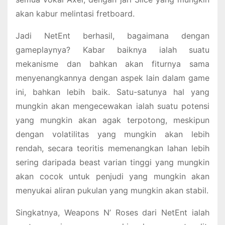
akan kabur melintasi fretboard.
Jadi NetEnt berhasil, bagaimana dengan
gameplaynya? Kabar baiknya ialah suatu
mekanisme dan bahkan akan fiturnya sama
menyenangkannya dengan aspek lain dalam game
ini, bahkan lebih baik. Satu-satunya hal yang
mungkin akan mengecewakan ialah suatu potensi
yang mungkin akan agak terpotong, meskipun
dengan volatilitas yang mungkin akan lebih
rendah, secara teoritis memenangkan lahan lebih
sering daripada beast varian tinggi yang mungkin
akan cocok untuk penjudi yang mungkin akan
menyukai aliran pukulan yang mungkin akan stabil.
Singkatnya, Weapons N’ Roses dari NetEnt ialah