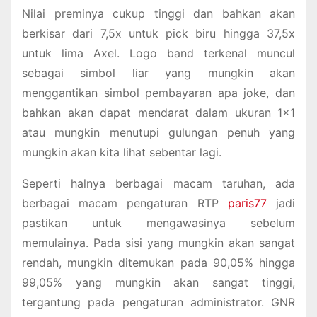
Nilai preminya cukup tinggi dan bahkan akan
berkisar dari 7,5x untuk pick biru hingga 37,5x
untuk lima Axel. Logo band terkenal muncul
sebagai simbol liar yang mungkin akan
menggantikan simbol pembayaran apa joke, dan
bahkan akan dapat mendarat dalam ukuran 1×1
atau mungkin menutupi gulungan penuh yang
mungkin akan kita lihat sebentar lagi.
Seperti halnya berbagai macam taruhan, ada
berbagai macam pengaturan RTP
paris77
jadi
pastikan untuk mengawasinya sebelum
memulainya. Pada sisi yang mungkin akan sangat
rendah, mungkin ditemukan pada 90,05% hingga
99,05% yang mungkin akan sangat tinggi,
tergantung pada pengaturan administrator. GNR