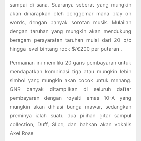
sampai di sana. Suaranya seberat yang mungkin
akan diharapkan oleh penggemar mana play on
words, dengan banyak sorotan musik. Mulailah
dengan taruhan yang mungkin akan mendukung
beragam persyaratan taruhan mulai dari 20 p/c
hingga level bintang rock $/€200 per putaran .
Permainan ini memiliki 20 garis pembayaran untuk
mendapatkan kombinasi tiga atau mungkin lebih
simbol yang mungkin akan cocok untuk menang.
GNR banyak ditampilkan di seluruh daftar
pembayaran dengan royalti emas 10-A yang
mungkin akan dihiasi bunga mawar, sedangkan
preminya ialah suatu dua pilihan gitar sampul
collection, Duff, Slice, dan bahkan akan vokalis
Axel Rose.