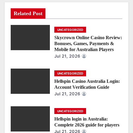
n
Related Post
a
UNCATEGORIZED
v
Skycrown Online Casino Review:
i
Bonuses, Games, Payments &
Mobile for Australian Players
g
Jul 21, 2026
a
UNCATEGORIZED
t
Hellspin Casino Australia Login:
Account Verification Guide
i
Jul 21, 2026
o
UNCATEGORIZED
n
Hellspin login in Australia:
Complete 2026 guide for players
Jul 21, 2026