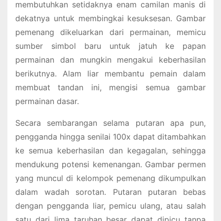
membutuhkan setidaknya enam camilan manis di
dekatnya untuk membingkai kesuksesan. Gambar
pemenang dikeluarkan dari permainan, memicu
sumber simbol baru untuk jatuh ke papan
permainan dan mungkin mengakui keberhasilan
berikutnya. Alam liar membantu pemain dalam
membuat tandan ini, mengisi semua gambar
permainan dasar.
Secara sembarangan selama putaran apa pun,
pengganda hingga senilai 100x dapat ditambahkan
ke semua keberhasilan dan kegagalan, sehingga
mendukung potensi kemenangan. Gambar permen
yang muncul di kelompok pemenang dikumpulkan
dalam wadah sorotan. Putaran putaran bebas
dengan pengganda liar, pemicu ulang, atau salah
satu dari lima taruhan besar dapat dipicu tanpa