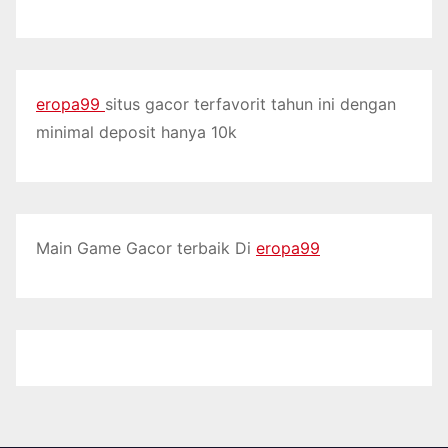
eropa99
situs gacor terfavorit tahun ini dengan
minimal deposit hanya 10k
Main Game Gacor terbaik Di
eropa99