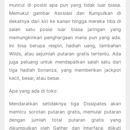
muncul di posisi apa pun yang tidak luar biasa.
Memukul gambar Asosiasi dan Kumpulkan di
dekatnya dari kiri ke kanan hingga mereka tiba di
salah satu posisi luar biasa jaringan yang
memungkinkan penghargaan mana pun yang ada.
Ini bisa berupa respin, hadiah uang, tambahan
Wilds, atau sejumlah putaran gratis tertentu. Ada
juga peluang untuk mendapatkan salah satu dari
tiga hadiah bonanza, yang memberikan jackpot
kecil, besar, atau besar.
Apa yang ada di toko:
Mendaratkan setidaknya tiga Dissipates akan
memicu sorotan putaran gratis, memulai putaran
dengan jumlah total putaran gratis yang
dikumpulkan oleh Gather dan Interface, diikuti