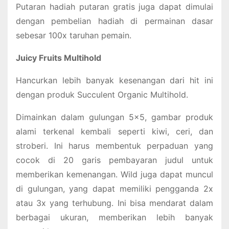
Putaran hadiah putaran gratis juga dapat dimulai
dengan pembelian hadiah di permainan dasar
sebesar 100x taruhan pemain.
Juicy Fruits Multihold
Hancurkan lebih banyak kesenangan dari hit ini
dengan produk Succulent Organic Multihold.
Dimainkan dalam gulungan 5×5, gambar produk
alami terkenal kembali seperti kiwi, ceri, dan
stroberi. Ini harus membentuk perpaduan yang
cocok di 20 garis pembayaran judul untuk
memberikan kemenangan. Wild juga dapat muncul
di gulungan, yang dapat memiliki pengganda 2x
atau 3x yang terhubung. Ini bisa mendarat dalam
berbagai ukuran, memberikan lebih banyak