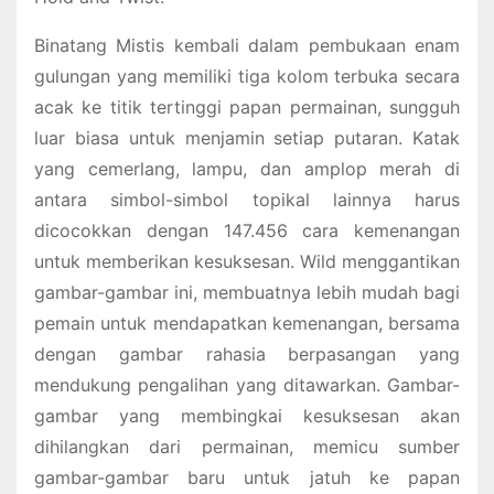
Binatang Mistis kembali dalam pembukaan enam
gulungan yang memiliki tiga kolom terbuka secara
acak ke titik tertinggi papan permainan, sungguh
luar biasa untuk menjamin setiap putaran. Katak
yang cemerlang, lampu, dan amplop merah di
antara simbol-simbol topikal lainnya harus
dicocokkan dengan 147.456 cara kemenangan
untuk memberikan kesuksesan. Wild menggantikan
gambar-gambar ini, membuatnya lebih mudah bagi
pemain untuk mendapatkan kemenangan, bersama
dengan gambar rahasia berpasangan yang
mendukung pengalihan yang ditawarkan. Gambar-
gambar yang membingkai kesuksesan akan
dihilangkan dari permainan, memicu sumber
gambar-gambar baru untuk jatuh ke papan